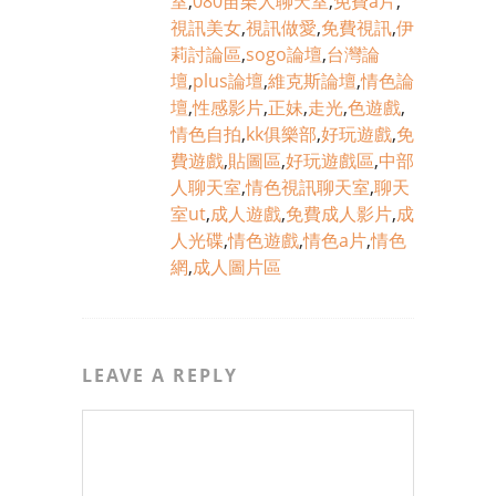
室
,
080苗栗人聊天室
,
免費a片
,
視訊美女
,
視訊做愛
,
免費視訊
,
伊
莉討論區
,
sogo論壇
,
台灣論
壇
,
plus論壇
,
維克斯論壇
,
情色論
壇
,
性感影片
,
正妹
,
走光
,
色遊戲
,
情色自拍
,
kk俱樂部
,
好玩遊戲
,
免
費遊戲
,
貼圖區
,
好玩遊戲區
,
中部
人聊天室
,
情色視訊聊天室
,
聊天
室ut
,
成人遊戲
,
免費成人影片
,
成
人光碟
,
情色遊戲
,
情色a片
,
情色
網
,
成人圖片區
LEAVE A REPLY