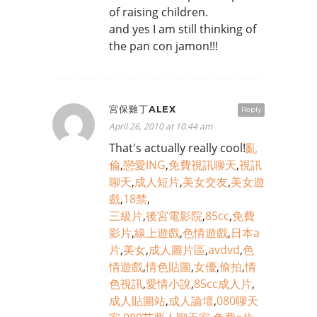
of raising children.
and yes I am still thinking of
the pan con jamon!!!
宮保雞丁ALEX
Reply
April 26, 2010 at 10:44 am
That's actually really cool!
亂
倫
,
戀愛ING
,
免費視訊聊天
,
視訊
聊天
,
成人短片
,
美女交友
,
美女遊
戲
,
18禁
,
三級片
,
後宮電影院
,
85cc
,
免費
影片
,
線上遊戲
,
色情遊戲
,
日本a
片
,
美女
,
成人圖片區
,
avdvd
,
色
情遊戲
,
情色貼圖
,
女優
,
偷拍
,
情
色視訊
,
愛情小說
,
85cc成人片
,
成人貼圖站
,
成人論壇
,
080聊天