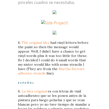
pinceles cuadno se necesitaba.
6.
The original idea
had vinyl letters before
the paint so then the message would
appear. Well, I didn’t have a chance to get
vinyl words plus it was too little for these.
So I decided I could do 4 small words that
my sister would like with some stencils I
have (They are from the
Martha Stewart
adhesive stencils
line).
E S P A Ñ O L
6.
La idea original
es con letras de vinil
autoadhesivo que se les ponen antes de la
pintura para luego pelarlas y que se vean
blancas pero yo no tuve tiempo de mandar a
hacer las palabras y además estos cuadritos