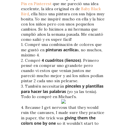
Pin en Pinterest
que me pareció una idea
excelente, la idea original es de
Baby Black
Bird
, ella hizo una pintura con sus hijos muy
bonita. Yo me inspiré mucho en ella y la hice
con los niños pero con unos pequeños
cambios. Se lo hicimos a mi hermana que
cumplió años la semana pasada. Me encantó
como salió y es super fácil!
1. Compré una combinación de colores que
pinturas acrílica
me gustó en
s, no muchos,
máximo 4.
4 cuadritos (lienzos)
2. Compré
. Primero
pensé en comprar uno grandote pero
cuando vi estos que venían juntos me
pareció mucho mejor y así los niños podían
pintar 2 cada uno sin pelearse.
pinceles y plantillas
3. También necesitarán
para hacer las palabras
(yo ya las tenía).
Todo lo compré en Michael’s.
4. Because I get nervous that they would
ruin the canvases, I made sure they practice
giving them the
in paper, the trick was
colors one by one
so it wouldn’t start to