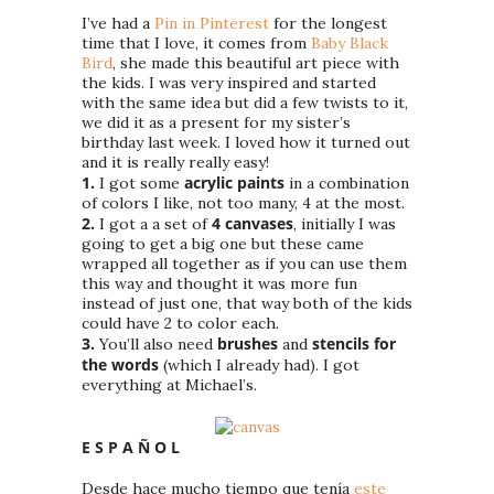
I’ve had a
Pin in Pinterest
for the longest
time that I love, it comes from
Baby Black
Bird
, she made this beautiful art piece with
the kids. I was very inspired and started
with the same idea but did a few twists to it,
we did it as a present for my sister’s
birthday last week. I loved how it turned out
and it is really really easy!
1.
acrylic paints
I got some
in a combination
of colors I like, not too many, 4 at the most.
2.
4 canvases
I got a a set of
, initially I was
going to get a big one but these came
wrapped all together as if you can use them
this way and thought it was more fun
instead of just one, that way both of the kids
could have 2 to color each.
3.
brushes
stencils for
You’ll also need
and
the words
(which I already had). I got
everything at Michael’s.
E S P A Ñ O L
Desde hace mucho tiempo que tenía
este