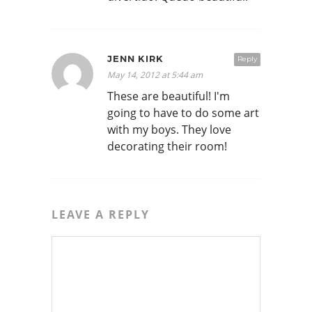
JENN KIRK
Reply
May 14, 2012 at 5:44 am
These are beautiful! I'm
going to have to do some art
with my boys. They love
decorating their room!
LEAVE A REPLY