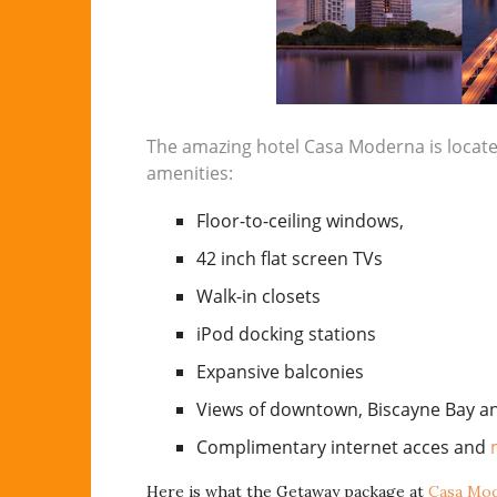
The amazing hotel Casa Moderna is locat
amenities:
Floor-to-ceiling windows,
42 inch flat screen TVs
Walk-in closets
iPod docking stations
Expansive balconies
Views of downtown, Biscayne Bay a
Complimentary internet acces and
Here is what the Getaway package at
Casa Mod