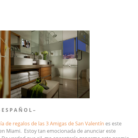
– E S P A Ñ O L –
uía de regalos de las 3 Amigas de San Valentín
es este
en Miami. Estoy tan emocionada de anunciar este