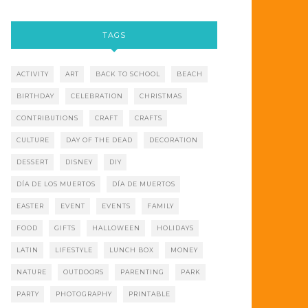
TAGS
ACTIVITY
ART
BACK TO SCHOOL
BEACH
BIRTHDAY
CELEBRATION
CHRISTMAS
CONTRIBUTIONS
CRAFT
CRAFTS
CULTURE
DAY OF THE DEAD
DECORATION
DESSERT
DISNEY
DIY
DÍA DE LOS MUERTOS
DÍA DE MUERTOS
EASTER
EVENT
EVENTS
FAMILY
FOOD
GIFTS
HALLOWEEN
HOLIDAYS
LATIN
LIFESTYLE
LUNCH BOX
MONEY
NATURE
OUTDOORS
PARENTING
PARK
PARTY
PHOTOGRAPHY
PRINTABLE