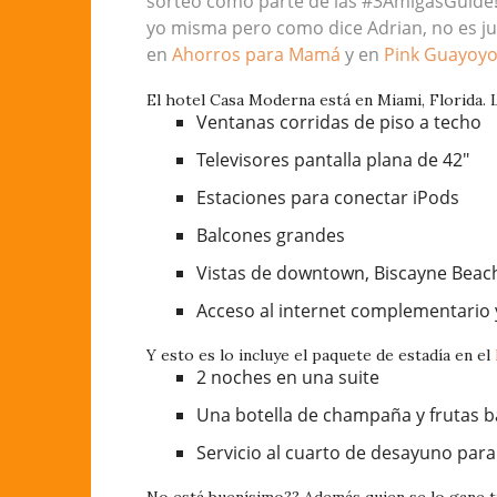
sorteo como parte de las #3AmigasGuide!
yo misma pero como dice Adrian, no es jus
en
Ahorros para Mamá
y en
Pink Guayoy
El hotel Casa Moderna está en Miami, Florida.
Ventanas corridas de piso a techo
Televisores pantalla plana de 42″
Estaciones para conectar iPods
Balcones grandes
Vistas de downtown, Biscayne Beac
Acceso al internet complementario
Y esto es lo incluye el paquete de estadía en el
2 noches en una suite
Una botella de champaña y frutas 
Servicio al cuarto de desayuno para
No está buenísimo?? Además quien se lo gane tie