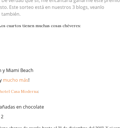
 De verdad que si!, me encantaría ganarme este premio
to. Este sorteo está en nuestros 3 blogs, veanlo
o
también.
 Los cuartos tienen muchas cosas chéveres:
h y Miami Beach
 y
mucho más
!
hotel Casa Moderna
:
bañadas en chocolate
 2
ne chance de usarlo hasta el 31 de diciembre del 2013. Y si van