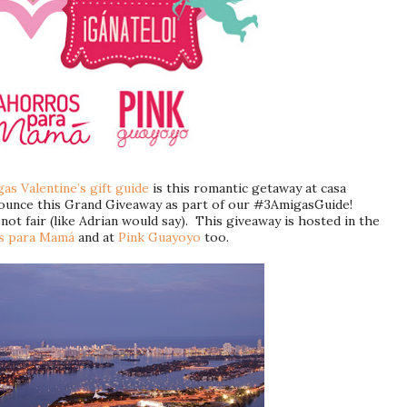
as Valentine’s gift guide
is this romantic getaway at casa
nounce this Grand Giveaway as part of our #3AmigasGuide!
s not fair (like Adrian would say). This giveaway is hosted in the
s para Mamá
and at
Pink Guayoyo
too.