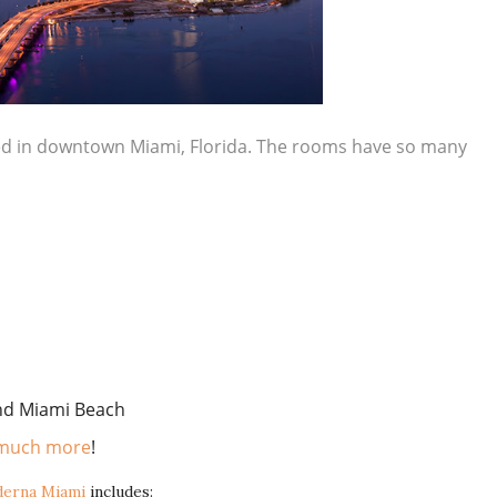
ed in downtown Miami, Florida. The rooms have so many
nd Miami Beach
much more
!
erna Miami
includes: