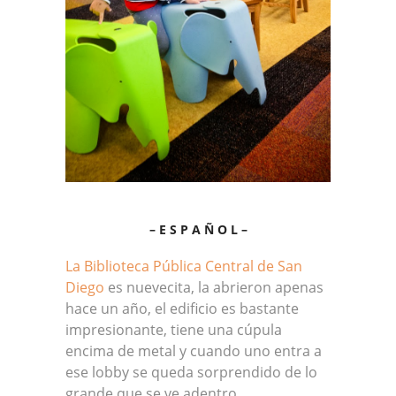
– E S P A Ñ O L –
La Biblioteca Pública Central de San
Diego
es nuevecita, la abrieron apenas
hace un año, el edificio es bastante
impresionante, tiene una cúpula
encima de metal y cuando uno entra a
ese lobby se queda sorprendido de lo
grande que se ve adentro.