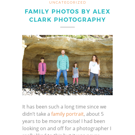
UNCATEGORIZED
FAMILY PHOTOS BY ALEX
CLARK PHOTOGRAPHY
It has been such a long time since we
didn’t take a
family portrait
, about 5
years to be more precise! I had been
looking on and off for a photographer I