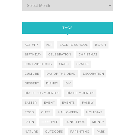
TAGS
ACTIVITY
ART
BACK TO SCHOOL
BEACH
BIRTHDAY
CELEBRATION
CHRISTMAS
CONTRIBUTIONS
CRAFT
CRAFTS
CULTURE
DAY OF THE DEAD
DECORATION
DESSERT
DISNEY
DIY
DÍA DE LOS MUERTOS
DÍA DE MUERTOS
EASTER
EVENT
EVENTS
FAMILY
FOOD
GIFTS
HALLOWEEN
HOLIDAYS
LATIN
LIFESTYLE
LUNCH BOX
MONEY
NATURE
OUTDOORS
PARENTING
PARK