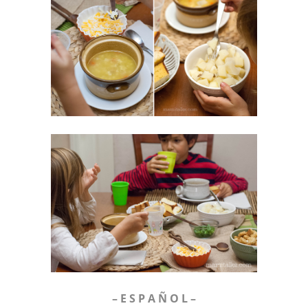
– E S P A Ñ O L –