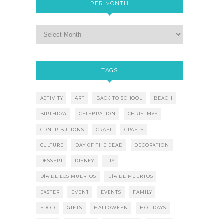
PER MONTH
TAGS
ACTIVITY
ART
BACK TO SCHOOL
BEACH
BIRTHDAY
CELEBRATION
CHRISTMAS
CONTRIBUTIONS
CRAFT
CRAFTS
CULTURE
DAY OF THE DEAD
DECORATION
DESSERT
DISNEY
DIY
DÍA DE LOS MUERTOS
DÍA DE MUERTOS
EASTER
EVENT
EVENTS
FAMILY
FOOD
GIFTS
HALLOWEEN
HOLIDAYS