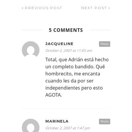
PREVIOUS POST
NEXT POST
5 COMMENTS
JACQUELINE
Reply
October 2, 2007 at 11:05 am
Total, que Adrián está hecho
un completo bandido. Qué
hombrecito, me encanta
cuando les da por ser
independientes pero esto
AGOTA.
MARINELA
Reply
October 2, 2007 at 1:47 pm