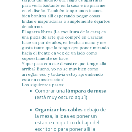
tarjeta tan linda lo que hago es agarrarla
para verla bastante en la casa e inspirarme
en el diseño. También tengo unos imanes
bien bonitos allí esperando pegar cosas
lindas e inspiradoras o simplemente dejarlos
de adorno.
El agarra libros (La escultura de la cara) es
una pieza de arte que compré en Caracas
hace un par de años, es hecha a mano y me
gusta tanto que la tengo qeu poner mirando
hacia el frente en vez de un lado como
supuestamente se hace.
Y que pasa con ese desastre que tengo allá
arriba? Bueno, yo no se muy bien como
arreglar eso y todavía estoy aprendiendo
está en construcción!
Los siguientes pasos:
Comprar una
lámpara de mesa
(está muy oscuro aquí!)
Organizar los cables
debajo de
la mesa, la idea es poner un
estante chiquitico debajo del
escritorio para poner allí la