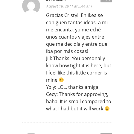
August 18, 2011 at 5:44 am
Gracias Cristy!! En ikea se
coniguen tantas ideas, a mi
me encanta, yo me eché
unos cuantos viajes entre
que me decidía y entre que
iba por más cosas!
Jill: Thanks! You personally
know how tight it is here, but
I feel like this little corner is
mine
Yoly: LOL, thanks amiga!
Cecy: Thanks for approving,
haha! It is small compared to
what I had but it will work