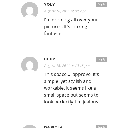
YOLY
Reply
August 16, 2011 at 9:57 pm
I'm drooling all over your
pictures. It's looking
fantastic!
CECY
Reply
August 16, 2011 at 10:13 pm
This space…I approve! It's
simple, yet stylish and
workable. It seems like a
small space but seems to
look perfectly. I'm jealous.
DARIELA
Reply