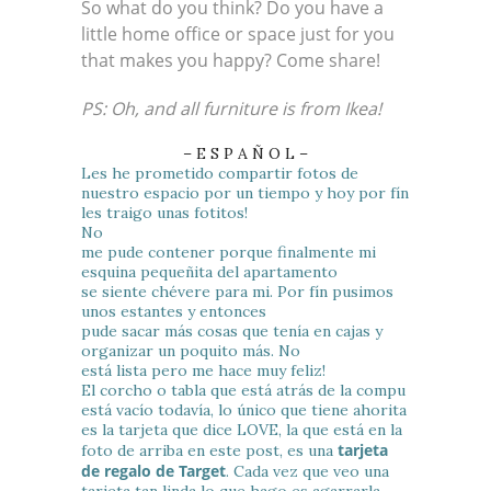
So what do you think? Do you have a
little home office or space just for you
that makes you happy? Come share!
PS: Oh, and all furniture is from Ikea!
– E S P A Ñ O L –
Les he prometido compartir fotos de
nuestro espacio por un tiempo y hoy por fín
les traigo unas fotitos!
No
me pude contener porque finalmente mi
esquina pequeñita del apartamento
se siente chévere para mi. Por fín pusimos
unos estantes y entonces
pude sacar más cosas que tenía en cajas y
organizar un poquito más. No
está lista pero me hace muy feliz!
El corcho o tabla que está atrás de la compu
está vacío todavía, lo único que tiene ahorita
es la tarjeta que dice LOVE, la que está en la
tarjeta
foto de arriba en este post, es una
de regalo de Target
. Cada vez que veo una