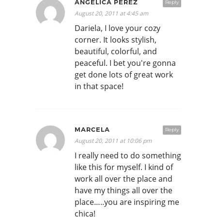
ANGELICA PEREZ
Reply
August 20, 2011 at 4:45 am
Dariela, I love your cozy
corner. It looks stylish,
beautiful, colorful, and
peaceful. I bet you're gonna
get done lots of great work
in that space!
MARCELA
Reply
August 20, 2011 at 10:06 pm
I really need to do something
like this for myself. I kind of
work all over the place and
have my things all over the
place…..you are inspiring me
chica!