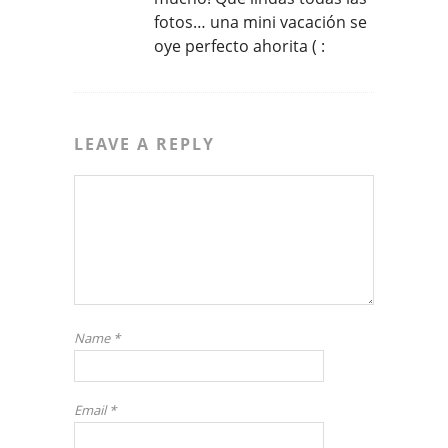
fotos… una mini vacación se
oye perfecto ahorita ( :
LEAVE A REPLY
Name
*
Email
*