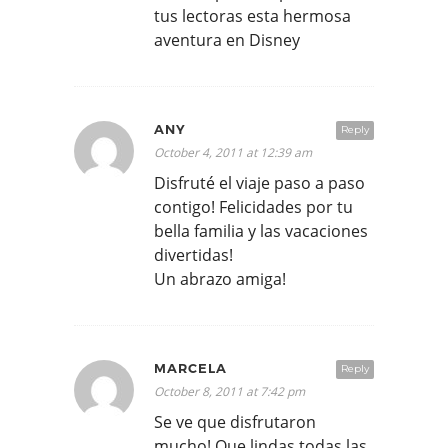
tus lectoras esta hermosa
aventura en Disney
ANY
Reply
October 4, 2011 at 12:39 am
Disfruté el viaje paso a paso
contigo! Felicidades por tu
bella familia y las vacaciones
divertidas!
Un abrazo amiga!
MARCELA
Reply
October 8, 2011 at 7:42 pm
Se ve que disfrutaron
mucho! Que lindas todas las