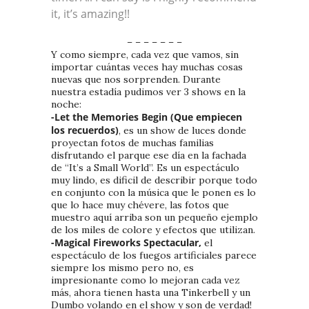
it, it’s amazing!!
– – – – – – –
Y como siempre, cada vez que vamos, sin
importar cuántas veces hay muchas cosas
nuevas que nos sorprenden. Durante
nuestra estadía pudimos ver 3 shows en la
noche:
-Let the Memories Begin (Que empiecen
los recuerdos)
, es un show de luces donde
proyectan fotos de muchas familias
disfrutando el parque ese día en la fachada
de “It’s a Small World”. Es un espectáculo
muy lindo, es dificil de describir porque todo
en conjunto con la música que le ponen es lo
que lo hace muy chévere, las fotos que
muestro aquí arriba son un pequeño ejemplo
de los miles de colore y efectos que utilizan.
-Magical Fireworks Spectacular,
el
espectáculo de los fuegos artificiales parece
siempre los mismo pero no, es
impresionante como lo mejoran cada vez
más, ahora tienen hasta una Tinkerbell y un
Dumbo volando en el show y son de verdad!