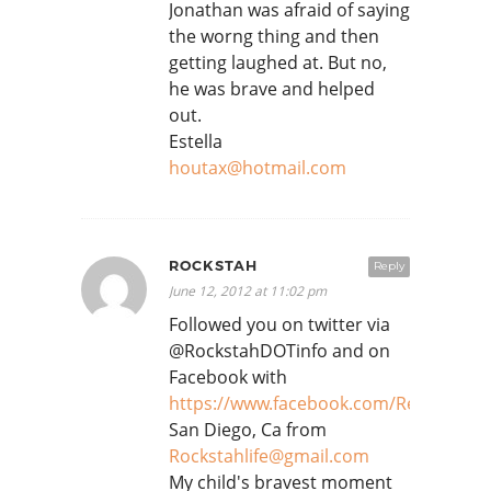
Jonathan was afraid of saying
the worng thing and then
getting laughed at. But no,
he was brave and helped
out.
Estella
houtax@hotmail.com
ROCKSTAH
Reply
June 12, 2012 at 11:02 pm
Followed you on twitter via
@RockstahDOTinfo and on
Facebook with
https://www.facebook.com/RedEyeDe
San Diego, Ca from
Rockstahlife@gmail.com
My child's bravest moment