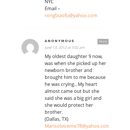
NYC
Email –
rongbiaofu@yahoo.com
ANONYMOUS
Reply
June 13, 2012 at 3:02 am
My oldest daughter 9 now,
was when she picked up her
newborn brother and
brought him to me because
he was crying.. My heart
almost came out but she
said she was a big girl and
she would protect her
brother.
(Dallas, TX)
Marisolvicente78@yahoo.com