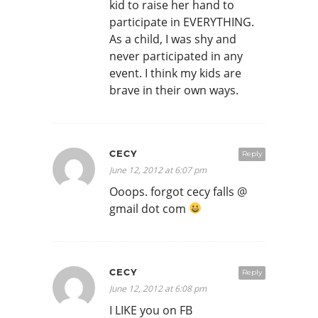
kid to raise her hand to
participate in EVERYTHING.
As a child, I was shy and
never participated in any
event. I think my kids are
brave in their own ways.
CECY
Reply
June 12, 2012 at 6:07 pm
Ooops. forgot cecy falls @
gmail dot com
CECY
Reply
June 12, 2012 at 6:08 pm
I LIKE you on FB