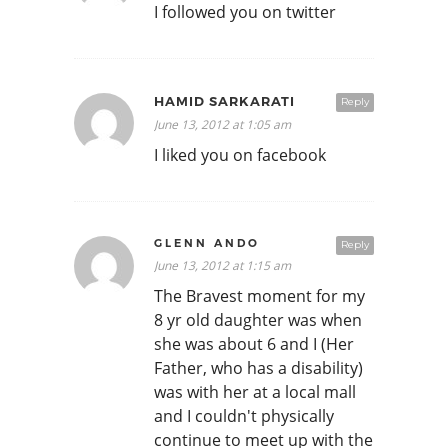
I followed you on twitter
HAMID SARKARATI
Reply
June 13, 2012 at 1:05 am
I liked you on facebook
GLENN ANDO
Reply
June 13, 2012 at 1:15 am
The Bravest moment for my
8 yr old daughter was when
she was about 6 and I (Her
Father, who has a disability)
was with her at a local mall
and I couldn't physically
continue to meet up with the