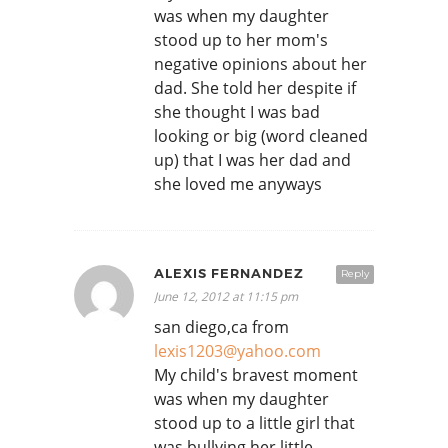
was when my daughter
stood up to her mom's
negative opinions about her
dad. She told her despite if
she thought I was bad
looking or big (word cleaned
up) that I was her dad and
she loved me anyways
ALEXIS FERNANDEZ
Reply
June 12, 2012 at 11:15 pm
san diego,ca from
lexis1203@yahoo.com
My child's bravest moment
was when my daughter
stood up to a little girl that
was bullying her little