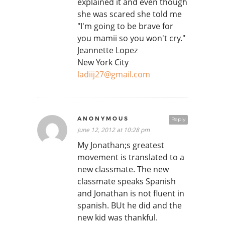
explained it and even though
she was scared she told me
"I'm going to be brave for
you mamii so you won't cry."
Jeannette Lopez
New York City
ladiij27@gmail.com
ANONYMOUS
Reply
June 12, 2012 at 10:28 pm
My Jonathan;s greatest
movement is translated to a
new classmate. The new
classmate speaks Spanish
and Jonathan is not fluent in
spanish. BUt he did and the
new kid was thankful.