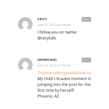
CECY
Reply
June 12, 2012 at 6:08 pm
I follow you on twitter
@cecyfalls
{MORGAN}
Reply
June 12, 2012 at 7:55 pm
TropicanaMorgana@Gmail.com
My child's bravest moment is
jumping into the pool for the
first time by herself!
Phoenix, AZ