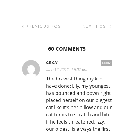
PREVIOUS POST
NEXT POST
60 COMMENTS
CECY
Reply
June 12, 2012 at 6:07 pm
The bravest thing my kids
have done: Lily, my youngest,
has pounced and down right
placed herself on our biggest
cat like it's her pillow and our
cat tends to scratch and bite
if he feels threatened. Izzy,
our oldest, is always the first