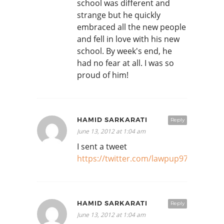
school was different and
strange but he quickly
embraced all the new people
and fell in love with his new
school. By week's end, he
had no fear at all. I was so
proud of him!
HAMID SARKARATI
Reply
June 13, 2012 at 1:04 am
I sent a tweet
https://twitter.com/lawpup97/status
HAMID SARKARATI
Reply
June 13, 2012 at 1:04 am