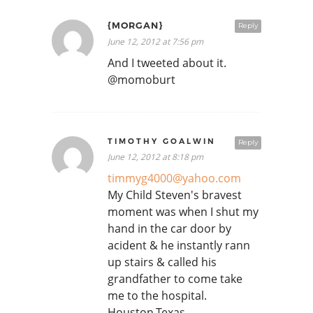
{MORGAN}
Reply
June 12, 2012 at 7:56 pm
And I tweeted about it.
@momoburt
TIMOTHY GOALWIN
Reply
June 12, 2012 at 8:18 pm
timmyg4000@yahoo.com
My Child Steven's bravest
moment was when I shut my
hand in the car door by
acident & he instantly rann
up stairs & called his
grandfather to come take
me to the hospital.
Houston,Texas