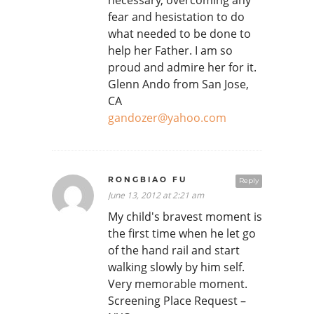
fear and hesistation to do
what needed to be done to
help her Father. I am so
proud and admire her for it.
Glenn Ando from San Jose,
CA
gandozer@yahoo.com
RONGBIAO FU
Reply
June 13, 2012 at 2:21 am
My child's bravest moment is
the first time when he let go
of the hand rail and start
walking slowly by him self.
Very memorable moment.
Screening Place Request –