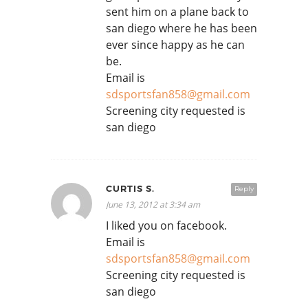
sent him on a plane back to
san diego where he has been
ever since happy as he can
be.
Email is
sdsportsfan858@gmail.com
Screening city requested is
san diego
CURTIS S.
Reply
June 13, 2012 at 3:34 am
I liked you on facebook.
Email is
sdsportsfan858@gmail.com
Screening city requested is
san diego