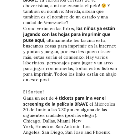
Ya vieron los cortos? Se ve
cheverísima, a mi me encanta el pelo!
Y
también su nombre: Merida, sabían que
también es el nombre de un estado y una
ciudad de Venezuela?!
los niños ya están
Como verán en las fotos,
jugando con las hojas para imprimir que
puse aquí
, ultimamente les fascina esto,
buscamos cosas para imprimir en la internet
y pintan y juegan, por eso les quiero traer
más, estas serán el comienzo. Hay varios
laberintos, personajes para jugar y un arco
para jugar con monedas, todos estos listosm
para imprimir. Todos los links están en abajo
en este post.
El Sorteo!
4 tickets para ir a ver el
Gana un set de
screening de la película BRAVE
el Miércoles
20 de Junio a las 7:30pm en alguna de las
siguientes ciudades (podrás elegir):
Chicago, Dallas, Miami, New
York, Houston, San Antonio, Los
Angeles, San Diego, San Jose and Phoenix.