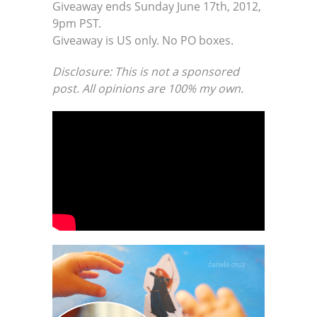
Giveaway ends Sunday June 17th, 2012,
9pm PST.
Giveaway is US only. No PO boxes.
Disclosure: This is not a sponsored
post. All opinions are 100% my own.