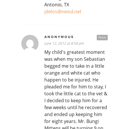
Antonio, TX
jdelos@neisd.net
ANONYMOUS
Reply
June 12, 2012 at 8:58 pm
My child's greatest moment
was when my son Sebastian
begged me to take in a little
orange and white cat who
happen to be injured. He
pleaded me for him to stay, I
took the little cat to the vet &
I decided to keep him for a
few weeks until he recovered
and ended up keeping him
for eight years. Mr. Bungi
Mittens will be turning 9 on