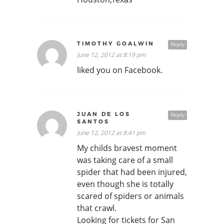
TIMOTHY GOALWIN
Reply
June 12, 2012 at 8:19 pm
liked you on Facebook.
JUAN DE LOS
Reply
SANTOS
June 12, 2012 at 8:41 pm
My childs bravest moment
was taking care of a small
spider that had been injured,
even though she is totally
scared of spiders or animals
that crawl.
Looking for tickets for San