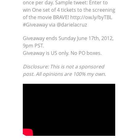
once per day. Sample tweet: Enter to
win One set of 4 tickets to the screening
of the movie BRAVE! http://ow.ly/byTBL
#Giveaway via @darielacruz
Giveaway ends Sunday June 17th, 2012,
9pm PST.
Giveaway is US only. No PO boxes.
Disclosure: This is not a sponsored
post. All opinions are 100% my own.