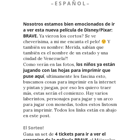
– E S P A Ñ O L –
Nosotros estamos bien emocionados de ir
a ver esta nueva película de Disney/Pixar:
BRAVE.
Ya vieron los cortos? Se ve
cheverísima, a mi me encanta el pelo!
Y
también su nombre: Merida, sabían que
también es el nombre de un estado y una
ciudad de Venezuela?!
los niños ya están
Como verán en las fotos,
jugando con las hojas para imprimir que
puse aquí
, ultimamente les fascina esto,
buscamos cosas para imprimir en la internet
y pintan y juegan, por eso les quiero traer
más, estas serán el comienzo. Hay varios
laberintos, personajes para jugar y un arco
para jugar con monedas, todos estos listosm
para imprimir. Todos los links están en abajo
en este post.
El Sorteo!
4 tickets para ir a ver el
Gana un set de
screening de la película BRAVE