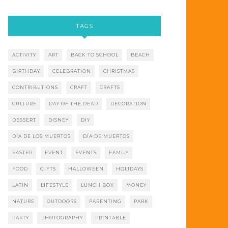
TAGS
ACTIVITY
ART
BACK TO SCHOOL
BEACH
BIRTHDAY
CELEBRATION
CHRISTMAS
CONTRIBUTIONS
CRAFT
CRAFTS
CULTURE
DAY OF THE DEAD
DECORATION
DESSERT
DISNEY
DIY
DÍA DE LOS MUERTOS
DÍA DE MUERTOS
EASTER
EVENT
EVENTS
FAMILY
FOOD
GIFTS
HALLOWEEN
HOLIDAYS
LATIN
LIFESTYLE
LUNCH BOX
MONEY
NATURE
OUTDOORS
PARENTING
PARK
PARTY
PHOTOGRAPHY
PRINTABLE