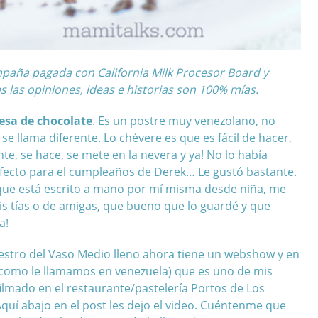
ampaña pagada con California Milk Procesor Board y
 las opiniones, ideas e historias son 100% mías.
sa de chocolate
. Es un postre muy venezolano, no
 se llama diferente. Lo chévere es que es fácil de hacer,
e, se hace, se mete en la nevera y ya! No lo había
fecto para el cumpleaños de Derek… Le gustó bastante.
 que está escrito a mano por mí misma desde niña, me
is tías o de amigas, que bueno que lo guardé y que
a!
estro del Vaso Medio lleno
ahora tiene un
webshow
y en
como le llamamos en venezuela) que es uno de mis
ilmado en el restaurante/pastelería Portos de Los
Aquí abajo en el post les dejo el video. Cuéntenme que