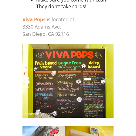
They don’t take cards!
Viva Pops
is located at:
3330 Adams Ave.
San Diego, CA 92116