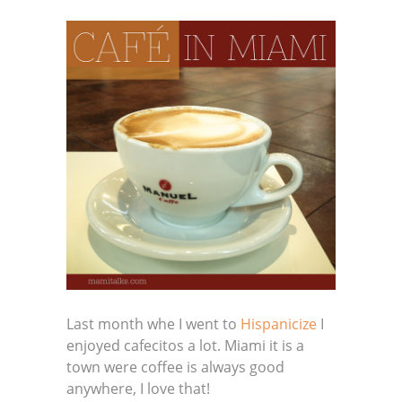
Last month whe I went to
Hispanicize
I
enjoyed cafecitos a lot. Miami it is a
town were coffee is always good
anywhere, I love that!