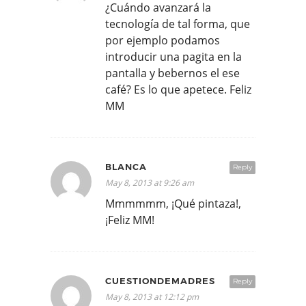
¿Cuándo avanzará la
tecnología de tal forma, que
por ejemplo podamos
introducir una pagita en la
pantalla y bebernos el ese
café? Es lo que apetece. Feliz
MM
BLANCA
Reply
May 8, 2013 at 9:26 am
Mmmmmm, ¡Qué pintaza!,
¡Feliz MM!
CUESTIONDEMADRES
Reply
May 8, 2013 at 12:12 pm