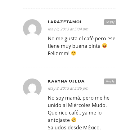
LARAZETAMOL
Reply
May 8, 2013 at 5:04 pm
No me gusta el café pero ese
tiene muy buena pinta
Feliz mm!
KARYNA OJEDA
Reply
May 8, 2013 at 5:36 pm
No soy mamá, pero me he
unido al Miércoles Mudo.
Que rico café.. ya me lo
antojaste
Saludos desde México.