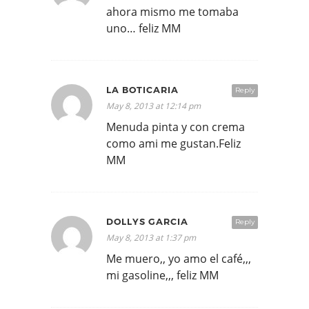
ahora mismo me tomaba
uno… feliz MM
LA BOTICARIA
Reply
May 8, 2013 at 12:14 pm
Menuda pinta y con crema
como ami me gustan.Feliz
MM
DOLLYS GARCIA
Reply
May 8, 2013 at 1:37 pm
Me muero,, yo amo el café,,,
mi gasoline,,, feliz MM