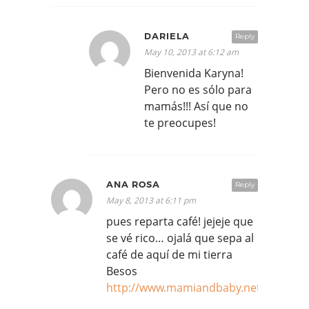
DARIELA
Reply
May 10, 2013 at 6:12 am
Bienvenida Karyna!
Pero no es sólo para
mamás!!! Así que no
te preocupes!
ANA ROSA
Reply
May 8, 2013 at 6:11 pm
pues reparta café! jejeje que
se vé rico… ojalá que sepa al
café de aquí de mi tierra
Besos
http://www.mamiandbaby.net