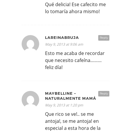
Qué delicia! Ese cafecito me
lo tomaría ahora mismo!
LAREINABRUJA
Reply
May 9, 2013 at 9:06 am
Esto me acaba de recordar
que necesito cafeína………
feliz día!
MAYBELLINE ~
Reply
NATURALMENTE MAMÁ
May 9, 2013 at 1:20 pm
Que rico se ve!.. se me
antoja!, se me antoja! en
especial a esta hora de la