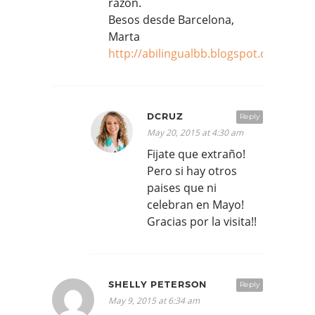
razón.
Besos desde Barcelona,
Marta
http://abilingualbb.blogspot.com.es/
DCRUZ
Reply
May 20, 2015 at 4:30 am
Fijate que extraño!
Pero si hay otros
paises que ni
celebran en Mayo!
Gracias por la visita!!
SHELLY PETERSON
Reply
May 9, 2015 at 6:34 am