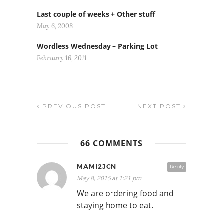
Last couple of weeks + Other stuff
May 6, 2008
Wordless Wednesday – Parking Lot
February 16, 2011
PREVIOUS POST
NEXT POST
66 COMMENTS
MAMI2JCN
Reply
May 8, 2015 at 1:21 pm
We are ordering food and
staying home to eat.