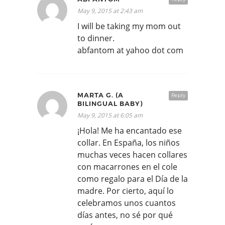
May 9, 2015 at 2:43 am
I will be taking my mom out
to dinner.
abfantom at yahoo dot com
MARTA G. (A
Reply
BILINGUAL BABY)
May 9, 2015 at 6:05 am
¡Hola! Me ha encantado ese
collar. En España, los niños
muchas veces hacen collares
con macarrones en el cole
como regalo para el Día de la
madre. Por cierto, aquí lo
celebramos unos cuantos
días antes, no sé por qué