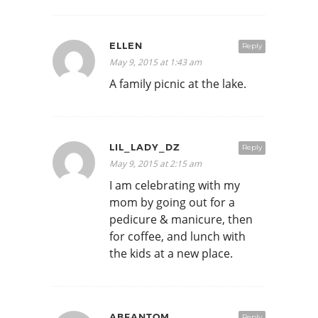
ELLEN
Reply
May 9, 2015 at 1:43 am
A family picnic at the lake.
LIL_LADY_DZ
Reply
May 9, 2015 at 2:15 am
I am celebrating with my
mom by going out for a
pedicure & manicure, then
for coffee, and lunch with
the kids at a new place.
ABFANTOM
Reply