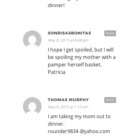
dinner!
SONRISASBONITAS
Reply
May 8, 2015 at 8:48 pm
I hope I get spoiled, but I will
be spoiling my mother with a
pamper herself basket.
Patricia
THOMAS MURPHY
Reply
May 9, 2015 at 1:13 am
I am taking my mom out to
dinner.
rounder9834 @yahoo.com