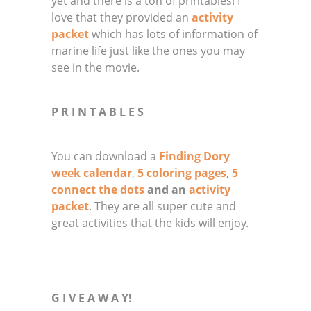
yet and there is a ton of printables! I
love that they provided an
activity
packet
which has lots of information of
marine life just like the ones you may
see in the movie.
P R I N T A B L E S
You can download a
Finding Dory
week calendar
,
5 coloring pages
,
5
connect the dots
and an
activity
packet
. They are all super cute and
great activities that the kids will enjoy.
G I V E A W A Y!