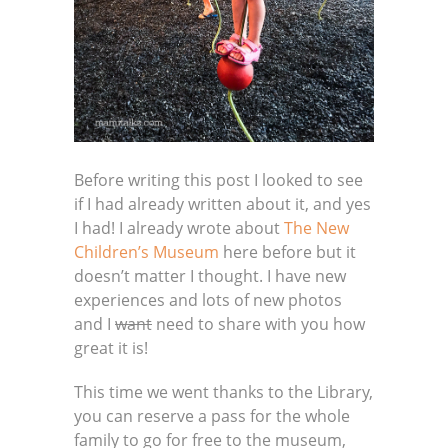
Before writing this post I looked to see
if I had already written about it, and yes
I had! I already wrote about
The New
Children’s Museum
here before but it
doesn’t matter I thought. I have new
experiences and lots of new photos
and I
want
need to share with you how
great it is!
This time we went thanks to the Library,
you can reserve a pass for the whole
family to go for free to the museum,