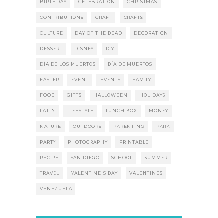
BIRTHDAY
CELEBRATION
CHRISTMAS
CONTRIBUTIONS
CRAFT
CRAFTS
CULTURE
DAY OF THE DEAD
DECORATION
DESSERT
DISNEY
DIY
DÍA DE LOS MUERTOS
DÍA DE MUERTOS
EASTER
EVENT
EVENTS
FAMILY
FOOD
GIFTS
HALLOWEEN
HOLIDAYS
LATIN
LIFESTYLE
LUNCH BOX
MONEY
NATURE
OUTDOORS
PARENTING
PARK
PARTY
PHOTOGRAPHY
PRINTABLE
RECIPE
SAN DIEGO
SCHOOL
SUMMER
TRAVEL
VALENTINE'S DAY
VALENTINES
VENEZUELA