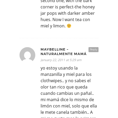
second one, with the dark
corner is perfect-the honey
jar pops with darker amber
hues. Now I want tea con
miel y limon.
MAYBELLINE ~
Reply
NATURALMENTE MAMÁ
January 22, 2011 at 5:29 am
yo estoy usando la
manzanilla y miel para los
clothwipes.. y no sabes el
olor tan rico que queda
cuando cambias un pañal..
mi mamá dice lo mismo de
limón con miel, solo que ella
le mete canela también.. A