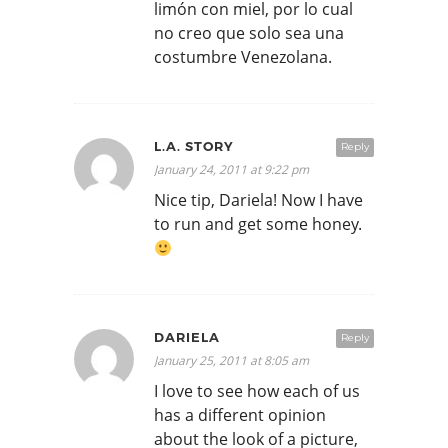
limón con miel, por lo cual
no creo que solo sea una
costumbre Venezolana.
L.A. STORY
Reply
January 24, 2011 at 9:22 pm
Nice tip, Dariela! Now I have
to run and get some honey.
DARIELA
Reply
January 25, 2011 at 8:05 am
I love to see how each of us
has a different opinion
about the look of a picture,