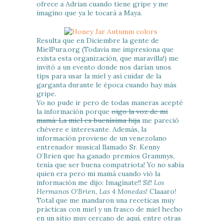
ofrece a Adrian cuando tiene gripe y me
imagino que ya le tocará a Maya.
Resulta que en Diciembre la gente de
MielPura.org (Todavía me impresiona que
exista esta organización, que maravilla!) me
invitó a un evento donde nos darían unos
tips para usar la miel y así cuidar de la
garganta durante le época cuando hay más
gripe.
Yo no pude ir pero de todas maneras acepté
la información porque
oigo la voz de mi
mamá: La miel es buenísima hija
me pareció
chévere e interesante. Además, la
información proviene de un venezolano
entrenador musical llamado Sr. Kenny
O’Brien que ha ganado premios Grammys,
tenía que ser buena compatriota! Yo no sabía
quien era pero mi mamá cuando vió la
información me dijo: Imagínate!! Si!!
Los
Hermanos O’Brien
,
Las 4 Monedas
! Claaaro!
Total que me mandaron una receticas muy
prácticas con miel y un frasco de miel hecho
en un sitio muy cercano de aquí, entre otras