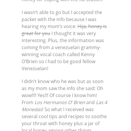
I wasn’t able to go but I accepted the
packet with the info because I was
hearing my mom’s voice:
Hija, honey is
great for you
I thought it was very
interesting. Plus, the information was
coming from a venezuelan grammy-
winning vocal coach called Kenny
O’Brien so I had to be good fellow
Venezuelan!
I didn’t know who he was but as soon
as my mom saw the info she said: Oh
wow!!!! Yes!!! Of course I know him!
From
Los Hermanos O’ Brien
and
Las 4
Monedas
! So what I received was
several cool tips and recipes to soothe
your throat with honey plus a jar of
local honey among other things.