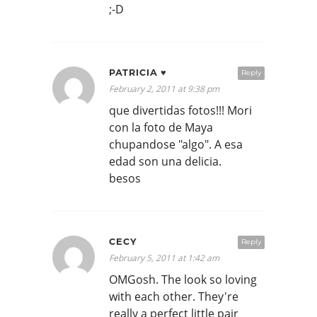
;-D
PATRICIA ♥
Reply
February 2, 2011 at 9:38 pm
que divertidas fotos!!! Mori
con la foto de Maya
chupandose "algo". A esa
edad son una delicia.
besos
CECY
Reply
February 5, 2011 at 1:42 am
OMGosh. The look so loving
with each other. They're
really a perfect little pair