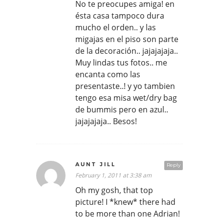
No te preocupes amiga! en
ésta casa tampoco dura
mucho el orden.. y las
migajas en el piso son parte
de la decoración.. jajajajaja..
Muy lindas tus fotos.. me
encanta como las
presentaste..! y yo tambien
tengo esa misa wet/dry bag
de bummis pero en azul..
jajajajaja.. Besos!
AUNT JILL
Reply
February 1, 2011 at 3:38 am
Oh my gosh, that top
picture! I *knew* there had
to be more than one Adrian!