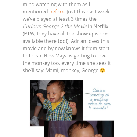
mind watching with them as I
mentioned
before
. Just this past week
we’ve played at least 3 times the
Curious George 2 the Movie
in Netflix
(BTW, they have all the show episodes
available there too!). Adrian loves this
movie and by now knows it from start
to finish. Now Maya is getting to love
the monkey too, every time she sees it
she’ll say: Mami, monkey, George