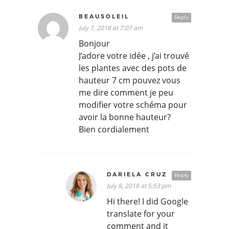
BEAUSOLEIL
Reply
July 7, 2018 at 7:07 am
Bonjour
J’adore votre idée , j’ai trouvé
les plantes avec des pots de
hauteur 7 cm pouvez vous
me dire comment je peu
modifier votre schéma pour
avoir la bonne hauteur?
Bien cordialement
DARIELA CRUZ
Reply
July 8, 2018 at 5:53 pm
Hi there! I did Google
translate for your
comment and it