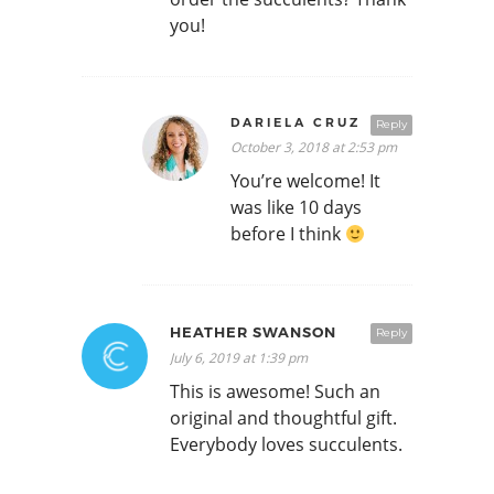
you!
DARIELA CRUZ
Reply
October 3, 2018 at 2:53 pm
You’re welcome! It
was like 10 days
before I think
HEATHER SWANSON
Reply
July 6, 2019 at 1:39 pm
This is awesome! Such an
original and thoughtful gift.
Everybody loves succulents.