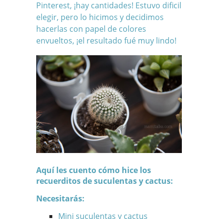
Pinterest
, ¡hay cantidades! Estuvo dificil
elegir, pero lo hicimos y decidimos
hacerlas con papel de colores
envueltos, ¡el resultado fué muy lindo!
Aquí les cuento cómo hice los
recuerditos de suculentas y cactus:
Necesitarás:
Mini suculentas y cactus