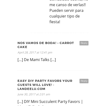
me canso de verlas!!
Pueden servir para
cualquier tipo de
fiesta!
NOS VAMOS DE BODA! – CARROT
Reply
CAKE
April 28, 2017 at 12:41 pm
[…] De Mami Talks […]
EASY DIY PARTY FAVORS YOUR
Reply
GUESTS WILL LOVE! -
LANDEELU.COM
June 30, 2017 at 2:01 am
[…] DIY Mini Succulent Party Favors |