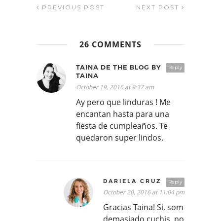
PREVIOUS POST
NEXT POST
26 COMMENTS
TAINA DE THE BLOG BY
Reply
TAINA
October 19, 2016 at 9:37 am
Ay pero que linduras ! Me
encantan hasta para una
fiesta de cumpleaños. Te
quedaron super lindos.
DARIELA CRUZ
Reply
October 20, 2016 at 11:04 pm
Gracias Taina! Si, som
demasiado cuchis, no