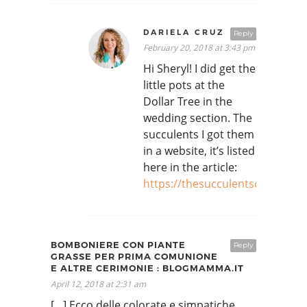
DARIELA CRUZ
Reply
February 20, 2018 at 3:43 pm
Hi Sheryl! I did get the
little pots at the
Dollar Tree in the
wedding section. The
succulents I got them
in a website, it’s listed
here in the article:
https://thesucculentsource.co
BOMBONIERE CON PIANTE
Reply
GRASSE PER PRIMA COMUNIONE
E ALTRE CERIMONIE : BLOGMAMMA.IT
April 12, 2018 at 2:31 am
[…] Ecco delle colorate e simpatiche