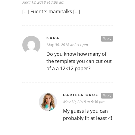
April 18, 2018 at 7:00 am
[…] Fuente: mamitalks […]
KARA
Reply
May 30, 2018 at 2:11 pm
Do you know how many of
the templets you can cut out
of a a 12×12 paper?
DARIELA CRUZ
Reply
May 30, 2018 at 9:36 pm
My guess is you can
probably fit at least 4!