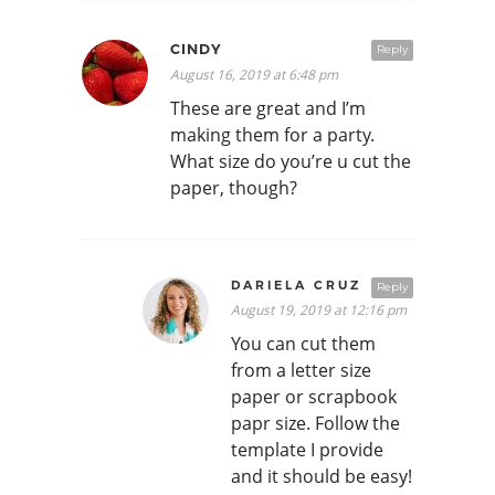
CINDY
Reply
August 16, 2019 at 6:48 pm
These are great and I’m
making them for a party.
What size do you’re u cut the
paper, though?
DARIELA CRUZ
Reply
August 19, 2019 at 12:16 pm
You can cut them
from a letter size
paper or scrapbook
papr size. Follow the
template I provide
and it should be easy!