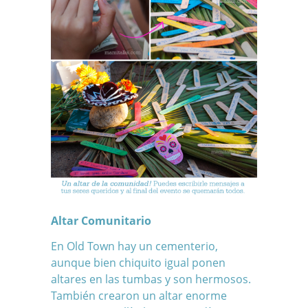
Altar Comunitario
En Old Town hay un cementerio,
aunque bien chiquito igual ponen
altares en las tumbas y son hermosos.
También crearon un altar enorme