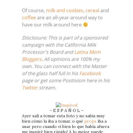
Of course,
milk and cookies
,
cereal
and
coffee
are an all-year-around way to
have our milk around here
Disclosure: This is part of a sponsored
campaign with the California Milk
Processor’s Board and
Latina
Mom
Bloggers
.
All opinions are 100% my
own.
You can connect with the Master
of the glass half full in his
Facebook
page or get some Positivism here in his
Twitter
stream.
– E S P A Ñ O L –
Ayer salí a tomar esta foto y no sabía muy
bien cómo la iba a tomar, o qué
props
iba a
usar pero cuando vi bien lo que había afuera
me inspiré bien rápido! A lo mejor puede