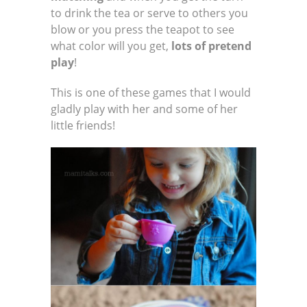
to drink the tea or serve to others you
blow or you press the teapot to see
what color will you get,
lots of pretend
play
!
This is one of these games that I would
gladly play with her and some of her
little friends!