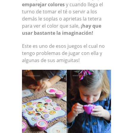
emparejar colores
y cuando llega el
turno de tomar el té o servir a los
demás le soplas o aprietas la tetera
para ver el color que sale,
¡hay que
usar bastante la imaginación!
Este es uno de esos juegos el cual no
tengo problemas de jugar con ella y
algunas de sus amiguitas!